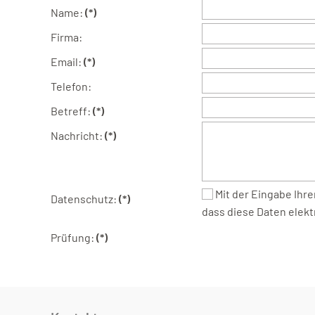
Name:
(*)
Firma:
Email:
(*)
Telefon:
Betreff:
(*)
Nachricht:
(*)
Mit der Eingabe Ihrer personenbezogenen Angaben willigen Sie freiwillig ein,
Datenschutz:
(*)
dass diese Daten elekt
Prüfung:
(*)