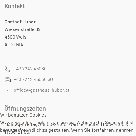
Kontakt
Gasthof Huber
Wiesenstraße 69
4600 Wels
AUSTRIA
+43 7242 45030
+43 7242 45030 30
office@gasthaus-huber.at
Öffnungszeiten
Wir benutzen Cookies
Wir verwenden Cookies, um unsere Webseite für Sie möglichst
Montag-Freitag: 09:00-24:00. Warme Küche: 11:00-14:00 &
benutzerfreundlich zu gestalten. Wenn Sie fortfahren, nehmen
17:00-21:00.